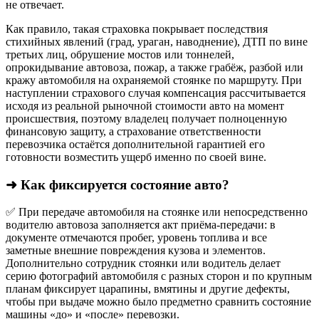
не отвечает.​
Как правило, такая страховка покрывает последствия
стихийных явлений (град, ураган, наводнение), ДТП по вине
третьих лиц, обрушение мостов или тоннелей,
опрокидывание автовоза, пожар, а также грабёж, разбой или
кражу автомобиля на охраняемой стоянке по маршруту. При
наступлении страхового случая компенсация рассчитывается
исходя из реальной рыночной стоимости авто на момент
происшествия, поэтому владелец получает полноценную
финансовую защиту, а страхование ответственности
перевозчика остаётся дополнительной гарантией его
готовности возместить ущерб именно по своей вине.
➜ Как фиксируется состояние авто?
✅ При передаче автомобиля на стоянке или непосредственно
водителю автовоза заполняется акт приёма-передачи: в
документе отмечаются пробег, уровень топлива и все
заметные внешние повреждения кузова и элементов.
Дополнительно сотрудник стоянки или водитель делает
серию фотографий автомобиля с разных сторон и по крупным
планам фиксирует царапины, вмятины и другие дефекты,
чтобы при выдаче можно было предметно сравнить состояние
машины «до» и «после» перевозки.