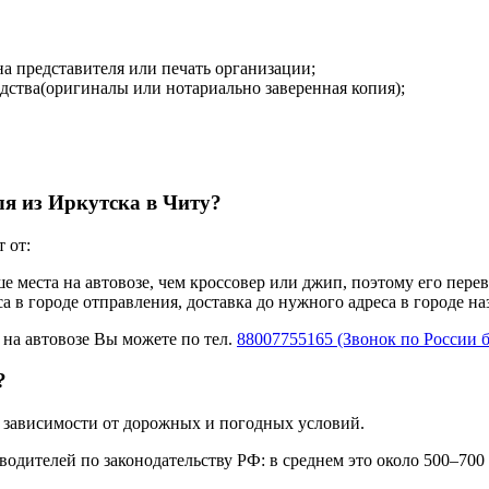
на представителя или печать организации;
дства(оригиналы или нотариально заверенная копия);
ля из Иркутска в Читу?
 от:
ше места на автовозе, чем кроссовер или джип, поэтому его пере
а в городе отправления, доставка до нужного адреса в городе н
 на автовозе Вы можете по тел.
88007755165 (Звонок по России 
?
 в зависимости от дорожных и погодных условий.
одителей по законодательству РФ: в среднем это около 500–700