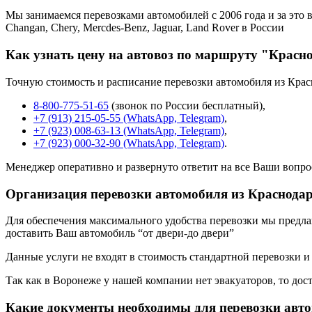
Мы занимаемся перевозками автомобилей с 2006 года и за это в
Changan, Chery, Mercdes-Benz, Jaguar, Land Rover в России
Как узнать цену на автовоз по маршруту "Красн
Точную стоимость и расписание перевозки автомобиля из Крас
8-800-775-51-65
(звонок по России бесплатный),
+7 (913) 215-05-55 (WhatsApp, Telegram)
,
+7 (923) 008-63-13 (WhatsApp, Telegram)
,
+7 (923) 000-32-90 (WhatsApp, Telegram)
.
Менеджер оперативно и развернуто ответит на все Ваши вопро
Организация перевозки автомобиля из Краснода
Для обеспечения максимального удобства перевозки мы предлага
доставить Ваш автомобиль “от двери-до двери”
Данные услуги не входят в стоимость стандартной перевозки и
Так как в Воронеже у нашей компании нет эвакуаторов, то дост
Какие документы необходимы для перевозки авт