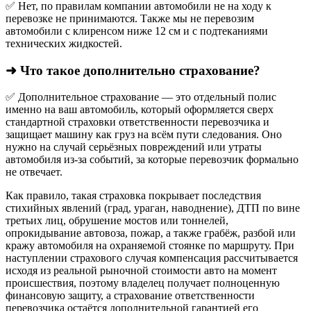
✅ Нет, по правилам компании автомобили не на ходу к
перевозке не принимаются. Также мы не перевозим
автомобили с клиренсом ниже 12 см и с подтеканиями
технических жидкостей.
➜ Что такое дополнительно страхование?
✅ Дополнительное страхование — это отдельный полис
именно на ваш автомобиль, который оформляется сверх
стандартной страховки ответственности перевозчика и
защищает машину как груз на всём пути следования. Оно
нужно на случай серьёзных повреждений или утраты
автомобиля из‑за событий, за которые перевозчик формально
не отвечает.​
Как правило, такая страховка покрывает последствия
стихийных явлений (град, ураган, наводнение), ДТП по вине
третьих лиц, обрушение мостов или тоннелей,
опрокидывание автовоза, пожар, а также грабёж, разбой или
кражу автомобиля на охраняемой стоянке по маршруту. При
наступлении страхового случая компенсация рассчитывается
исходя из реальной рыночной стоимости авто на момент
происшествия, поэтому владелец получает полноценную
финансовую защиту, а страхование ответственности
перевозчика остаётся дополнительной гарантией его