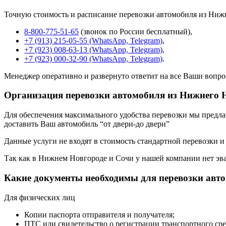
Точную стоимость и расписание перевозки автомобиля из Ниж
8-800-775-51-65
(звонок по России бесплатный),
+7 (913) 215-05-55 (WhatsApp, Telegram)
,
+7 (923) 008-63-13 (WhatsApp, Telegram)
,
+7 (923) 000-32-90 (WhatsApp, Telegram)
.
Менеджер оперативно и развернуто ответит на все Ваши вопро
Организация перевозки автомобиля из Нижнего 
Для обеспечения максимального удобства перевозки мы предлага
доставить Ваш автомобиль “от двери-до двери”
Данные услуги не входят в стоимость стандартной перевозки и
Так как в Нижнем Новгороде и Сочи у нашей компании нет эвак
Какие документы необходимы для перевозки авт
Для физических лиц
Копии паспорта отправителя и получателя;
ПТС или свидетельство о регистрации транспортного сре