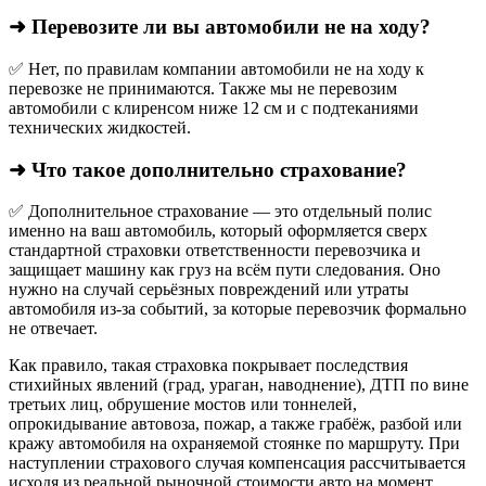
➜ Перевозите ли вы автомобили не на ходу?
✅ Нет, по правилам компании автомобили не на ходу к
перевозке не принимаются. Также мы не перевозим
автомобили с клиренсом ниже 12 см и с подтеканиями
технических жидкостей.
➜ Что такое дополнительно страхование?
✅ Дополнительное страхование — это отдельный полис
именно на ваш автомобиль, который оформляется сверх
стандартной страховки ответственности перевозчика и
защищает машину как груз на всём пути следования. Оно
нужно на случай серьёзных повреждений или утраты
автомобиля из‑за событий, за которые перевозчик формально
не отвечает.​
Как правило, такая страховка покрывает последствия
стихийных явлений (град, ураган, наводнение), ДТП по вине
третьих лиц, обрушение мостов или тоннелей,
опрокидывание автовоза, пожар, а также грабёж, разбой или
кражу автомобиля на охраняемой стоянке по маршруту. При
наступлении страхового случая компенсация рассчитывается
исходя из реальной рыночной стоимости авто на момент