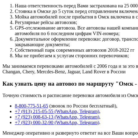
Наша ответственность перед Вами застрахована на 25 000
Стоянка в Омске до 5 суток перед отправлением включена
Мойка автомобилей после прибытия в Омск включена в с
Регулярные рейсы автовозов;
GPS-отслеживание автовоза. Все автовозы нашей компа
автомобиля по 6 последним цифрам VIN-номера;
Документальное оформление перевозки: договор, трансп
закрывающие документы;
Собственный парк современных автовозов 2018-2022 гг
Мы не прибегаем к услугам сторонних перевозчиков;
Мы занимаемся перевозками автомобилей с 2006 года и за это в
Changan, Chery, Mercdes-Benz, Jaguar, Land Rover в России
Как узнать цену на автовоз по маршруту "Омск -
Точную стоимость и расписание перевозки автомобиля из Омск
8-800-775-51-65
(звонок по России бесплатный),
+7 (913) 215-05-55 (WhatsApp, Telegram)
,
+7 (923) 008-63-13 (WhatsApp, Telegram)
,
+7 (923) 000-32-90 (WhatsApp, Telegram)
.
Менеджер оперативно и развернуто ответит на все Ваши вопро