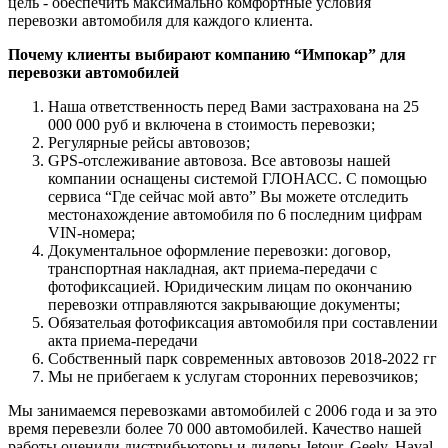
цель - обеспечить максимально комфортные условия
перевозки автомобиля для каждого клиента.
Почему клиенты выбирают компанию “Импокар” для
перевозки автомобилей
Наша ответственность перед Вами застрахована на 25
000 000 руб и включена в стоимость перевозки;
Регулярные рейсы автовозов;
GPS-отслеживание автовоза. Все автовозы нашей
компании оснащены системой ГЛОНАСС. С помощью
сервиса “Где сейчас мой авто” Вы можете отследить
местонахождение автомобиля по 6 последним цифрам
VIN-номера;
Документальное оформление перевозки: договор,
транспортная накладная, акт приема-передачи с
фотофиксацией. Юридическим лицам по окончанию
перевозки отправляются закрывающие документы;
Обязательая фотофиксация автомобиля при составлении
акта приема-передачи
Собственный парк современных автовозов 2018-2022 гг
Мы не прибегаем к услугам сторонних перевозчиков;
Мы занимаемся перевозками автомобилей с 2006 года и за это
время перевезли более 70 000 автомобилей. Качество нашей
работы оценили дистрибьюторы и дилеры Jetour, Geely, Haval,