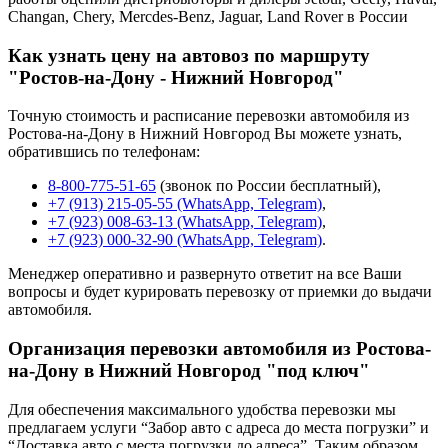
Changan, Chery, Mercdes-Benz, Jaguar, Land Rover в России
Как узнать цену на автовоз по маршруту
"Ростов-на-Дону - Нижний Новгород"
Точную стоимость и расписание перевозки автомобиля из
Ростова-на-Дону в Нижний Новгород Вы можете узнать,
обратившись по телефонам:
8-800-775-51-65
(звонок по России бесплатный),
+7 (913) 215-05-55 (WhatsApp, Telegram)
,
+7 (923) 008-63-13 (WhatsApp, Telegram)
,
+7 (923) 000-32-90 (WhatsApp, Telegram)
.
Менеджер оперативно и развернуто ответит на все Ваши
вопросы и будет курировать перевозку от приемки до выдачи
автомобиля.
Организация перевозки автомобиля из Ростова-
на-Дону в Нижний Новгород "под ключ"
Для обеспечения максимального удобства перевозки мы
предлагаем услуги “Забор авто с адреса до места погрузки” и
“Доставка авто с места погрузки до адреса”. Таким образом,