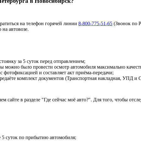
Петербурга в Новосибирск?
братиться на телефон горячей линии
8-800-775-51-65
(Звонок по 
 на автовозе.
тоянку за 5 суток перед отправлением;
обы можно было провести осмотр автомобиля максимально качест
 фотофиксацией и составляет акт приёма-передачи;
передаёте комплект документов (Транспортная накладная, УПД и
м сайте в разделе "Где сейчас моё авто?". Для того, чтобы от
е 5 суток по прибытию автомобиля;