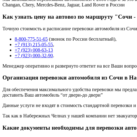
Changan, Chery, Mercdes-Benz, Jaguar, Land Rover в России
Как узнать цену на автовоз по маршруту "Сочи 
Точную стоимость и расписание перевозки автомобиля из Соч
8-800-775-51-65
(звонок по России бесплатный),
+7 (913) 215-05-55
,
+7 (923) 008-63-13
+7 (923) 000-32-90
.
Менеджер оперативно и развернуто ответит на все Ваши вопро
Организация перевозки автомобиля из Сочи в Н
Для обеспечения максимального удобства перевозки мы предлага
доставить Ваш автомобиль “от двери-до двери”
Данные услуги не входят в стоимость стандартной перевозки и
Так как в Набережных Челнах у нашей компании нет эвакуаторов
Какие документы необходимы для перевозки авт