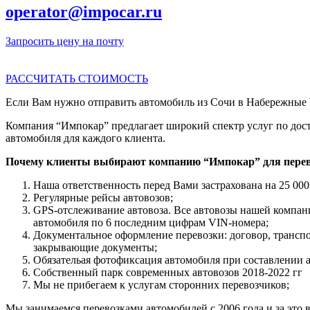
operator@impocar.ru
Запросить цену на почту
РАССЧИТАТЬ СТОИМОСТЬ
Если Вам нужно отправить автомобиль из Сочи в Набережные Ч
Компания “Импокар” предлагает широкий спектр услуг по дост
автомобиля для каждого клиента.
Почему клиенты выбирают компанию “Импокар” для перев
Наша ответственность перед Вами застрахована на 25 000
Регулярные рейсы автовозов;
GPS-отслеживание автовоза. Все автовозы нашей компа
автомобиля по 6 последним цифрам VIN-номера;
Документальное оформление перевозки: договор, трансп
закрывающие документы;
Обязательая фотофиксация автомобиля при составлении 
Собственный парк современных автовозов 2018-2022 гг
Мы не прибегаем к услугам сторонних перевозчиков;
Мы занимаемся перевозками автомобилей с 2006 года и за это в