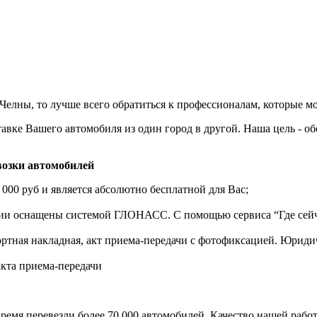
елны, то лучше всего обратиться к профессионалам, которые мо
авке Вашего автомобиля из один город в другой. Наша цель - о
озки автомобилей
 000 руб и является абсолютно бесплатной для Вас;
нии оснащены системой ГЛОНАСС. С помощью сервиса “Где сейч
ортная накладная, акт приема-передачи с фотофиксацией. Юрид
акта приема-передачи
ремя перевезли более 70 000 автомобилей. Качество нашей работ