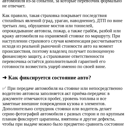
автомобиля из‑за событий, за которые перевозчик формально
не отвечает.​
Как правило, такая страховка покрывает последствия
стихийных явлений (град, ураган, наводнение), ДТП по вине
третьих лиц, обрушение мостов или тоннелей,
опрокидывание автовоза, пожар, а также грабёж, разбой или
кражу автомобиля на охраняемой стоянке по маршруту. При
наступлении страхового случая компенсация рассчитывается
исходя из реальной рыночной стоимости авто на момент
происшествия, поэтому владелец получает полноценную
финансовую защиту, а страхование ответственности
перевозчика остаётся дополнительной гарантией его
готовности возместить ущерб именно по своей вине.
➜ Как фиксируется состояние авто?
✅ При передаче автомобиля на стоянке или непосредственно
водителю автовоза заполняется акт приёма-передачи: в
документе отмечаются пробег, уровень топлива и все
заметные внешние повреждения кузова и элементов.
Дополнительно сотрудник стоянки или водитель делает
серию фотографий автомобиля с разных сторон и по крупным
планам фиксирует царапины, вмятины и другие дефекты,
чтобы при выдаче можно было предметно сравнить состояние