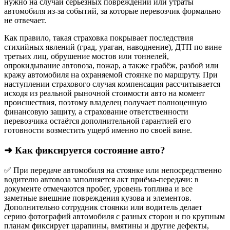
нужно на случай серьёзных повреждений или утраты
автомобиля из‑за событий, за которые перевозчик формально
не отвечает.​
Как правило, такая страховка покрывает последствия
стихийных явлений (град, ураган, наводнение), ДТП по вине
третьих лиц, обрушение мостов или тоннелей,
опрокидывание автовоза, пожар, а также грабёж, разбой или
кражу автомобиля на охраняемой стоянке по маршруту. При
наступлении страхового случая компенсация рассчитывается
исходя из реальной рыночной стоимости авто на момент
происшествия, поэтому владелец получает полноценную
финансовую защиту, а страхование ответственности
перевозчика остаётся дополнительной гарантией его
готовности возместить ущерб именно по своей вине.
➜ Как фиксируется состояние авто?
✅ При передаче автомобиля на стоянке или непосредственно
водителю автовоза заполняется акт приёма-передачи: в
документе отмечаются пробег, уровень топлива и все
заметные внешние повреждения кузова и элементов.
Дополнительно сотрудник стоянки или водитель делает
серию фотографий автомобиля с разных сторон и по крупным
планам фиксирует царапины, вмятины и другие дефекты,