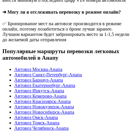
внести минимум 6 последних цифр VIN номера автомобиля
➜ Могу ли я отслеживать перевозку в режиме онлайн?
✅ Бронирование мест на автовозе производится в режиме
онлайн, поэтому позаботиться о броне лучше заранее.
Лучшим вариантом будет забронировать место за 1-1,5 недели
до желаемой даты отправления
Популярные маршруты перевозки легковых
автомобилей в Анапу
Автовоз Москва-Анапа
Автовоз Санкт-Петербург-Анапа
Автовоз Барнаул-Анапа
Автовоз Екатеринбург-Анапа
Автовоз Иркутск-Анапа
Автовоз Кемерово-Анапа
Автовоз Красноярск-Анапа
Автовоз Новокузнецк-Анапа
Автовоз Новосибирск-Анапа
Автовоз Омск-Анапа
Автовоз Томск-Анапа
Автовоз Челябинск-Анапа