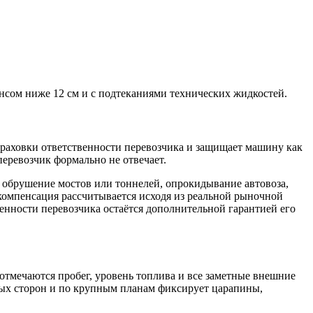
нсом ниже 12 см и с подтеканиями технических жидкостей.
траховки ответственности перевозчика и защищает машину как
еревозчик формально не отвечает.​
, обрушение мостов или тоннелей, опрокидывание автовоза,
 компенсация рассчитывается исходя из реальной рыночной
енности перевозчика остаётся дополнительной гарантией его
 отмечаются пробег, уровень топлива и все заметные внешние
ных сторон и по крупным планам фиксирует царапины,