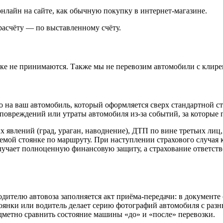
нлайн на сайте, как обычную покупку в интернет‑магазине.
асчёту — по выставленному счёту.
зке не принимаются. Также мы не перевозим автомобили с клире
 на ваш автомобиль, который оформляется сверх стандартной с
повреждений или утраты автомобиля из‑за событий, за которые п
х явлений (град, ураган, наводнение), ДТП по вине третьих лиц
яемой стоянке по маршруту. При наступлении страхового случая
лучает полноценную финансовую защиту, а страхование ответств
дителю автовоза заполняется акт приёма-передачи: в документе
оянки или водитель делает серию фотографий автомобиля с раз
метно сравнить состояние машины «до» и «после» перевозки.