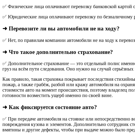
✅ Физические лица оплачивают перевозку банковской картой о
✅ Юридические лица оплачивают перевозку по безналичному р
➜ Перевозите ли вы автомобили не на ходу?
✅ Нет, по правилам компании автомобили не на ходу к перево
➜ Что такое дополнительно страхование?
✅ Дополнительное страхование — это отдельный полис именно
груз на всём пути следования. Оно нужно на случай серьёзных 
Как правило, такая страховка покрывает последствия стихийны
пожар, а также грабёж, разбой или кражу автомобиля на охран
стоимости авто на момент происшествия, поэтому владелец по
готовности возместить ущерб именно по своей вине.
➜ Как фиксируется состояние авто?
✅ При передаче автомобиля на стоянке или непосредственно во
повреждения кузова и элементов. Дополнительно сотрудник ст
вмятины и другие дефекты, чтобы при выдаче можно было пред