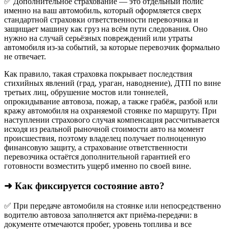
✅ Дополнительное страхование — это отдельный полис
именно на ваш автомобиль, который оформляется сверх
стандартной страховки ответственности перевозчика и
защищает машину как груз на всём пути следования. Оно
нужно на случай серьёзных повреждений или утраты
автомобиля из‑за событий, за которые перевозчик формально
не отвечает.​
Как правило, такая страховка покрывает последствия
стихийных явлений (град, ураган, наводнение), ДТП по вине
третьих лиц, обрушение мостов или тоннелей,
опрокидывание автовоза, пожар, а также грабёж, разбой или
кражу автомобиля на охраняемой стоянке по маршруту. При
наступлении страхового случая компенсация рассчитывается
исходя из реальной рыночной стоимости авто на момент
происшествия, поэтому владелец получает полноценную
финансовую защиту, а страхование ответственности
перевозчика остаётся дополнительной гарантией его
готовности возместить ущерб именно по своей вине.
➜ Как фиксируется состояние авто?
✅ При передаче автомобиля на стоянке или непосредственно
водителю автовоза заполняется акт приёма-передачи: в
документе отмечаются пробег, уровень топлива и все