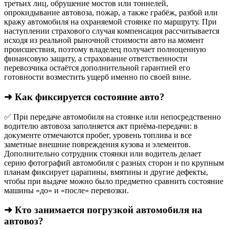
третьих лиц, обрушение мостов или тоннелей,
опрокидывание автовоза, пожар, а также грабёж, разбой или
кражу автомобиля на охраняемой стоянке по маршруту. При
наступлении страхового случая компенсация рассчитывается
исходя из реальной рыночной стоимости авто на момент
происшествия, поэтому владелец получает полноценную
финансовую защиту, а страхование ответственности
перевозчика остаётся дополнительной гарантией его
готовности возместить ущерб именно по своей вине.
➜ Как фиксируется состояние авто?
✅ При передаче автомобиля на стоянке или непосредственно
водителю автовоза заполняется акт приёма-передачи: в
документе отмечаются пробег, уровень топлива и все
заметные внешние повреждения кузова и элементов.
Дополнительно сотрудник стоянки или водитель делает
серию фотографий автомобиля с разных сторон и по крупным
планам фиксирует царапины, вмятины и другие дефекты,
чтобы при выдаче можно было предметно сравнить состояние
машины «до» и «после» перевозки.
➜ Кто занимается погрузкой автомобиля на
автовоз?