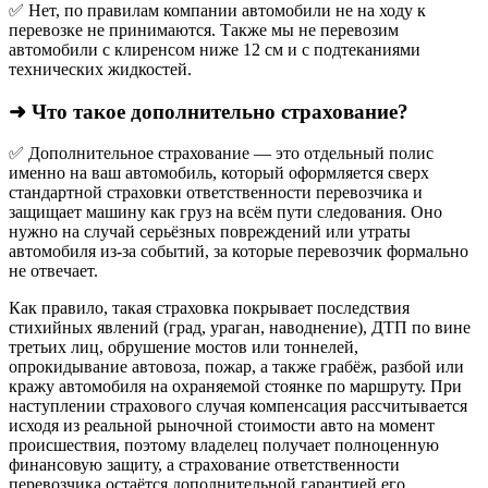
✅ Нет, по правилам компании автомобили не на ходу к
перевозке не принимаются. Также мы не перевозим
автомобили с клиренсом ниже 12 см и с подтеканиями
технических жидкостей.
➜ Что такое дополнительно страхование?
✅ Дополнительное страхование — это отдельный полис
именно на ваш автомобиль, который оформляется сверх
стандартной страховки ответственности перевозчика и
защищает машину как груз на всём пути следования. Оно
нужно на случай серьёзных повреждений или утраты
автомобиля из‑за событий, за которые перевозчик формально
не отвечает.​
Как правило, такая страховка покрывает последствия
стихийных явлений (град, ураган, наводнение), ДТП по вине
третьих лиц, обрушение мостов или тоннелей,
опрокидывание автовоза, пожар, а также грабёж, разбой или
кражу автомобиля на охраняемой стоянке по маршруту. При
наступлении страхового случая компенсация рассчитывается
исходя из реальной рыночной стоимости авто на момент
происшествия, поэтому владелец получает полноценную
финансовую защиту, а страхование ответственности
перевозчика остаётся дополнительной гарантией его