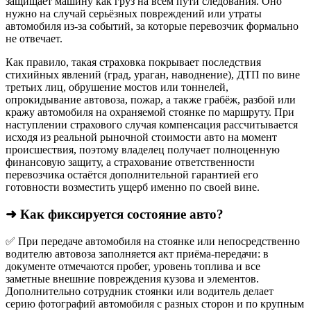
защищает машину как груз на всём пути следования. Оно
нужно на случай серьёзных повреждений или утраты
автомобиля из‑за событий, за которые перевозчик формально
не отвечает.​
Как правило, такая страховка покрывает последствия
стихийных явлений (град, ураган, наводнение), ДТП по вине
третьих лиц, обрушение мостов или тоннелей,
опрокидывание автовоза, пожар, а также грабёж, разбой или
кражу автомобиля на охраняемой стоянке по маршруту. При
наступлении страхового случая компенсация рассчитывается
исходя из реальной рыночной стоимости авто на момент
происшествия, поэтому владелец получает полноценную
финансовую защиту, а страхование ответственности
перевозчика остаётся дополнительной гарантией его
готовности возместить ущерб именно по своей вине.
➜ Как фиксируется состояние авто?
✅ При передаче автомобиля на стоянке или непосредственно
водителю автовоза заполняется акт приёма-передачи: в
документе отмечаются пробег, уровень топлива и все
заметные внешние повреждения кузова и элементов.
Дополнительно сотрудник стоянки или водитель делает
серию фотографий автомобиля с разных сторон и по крупным