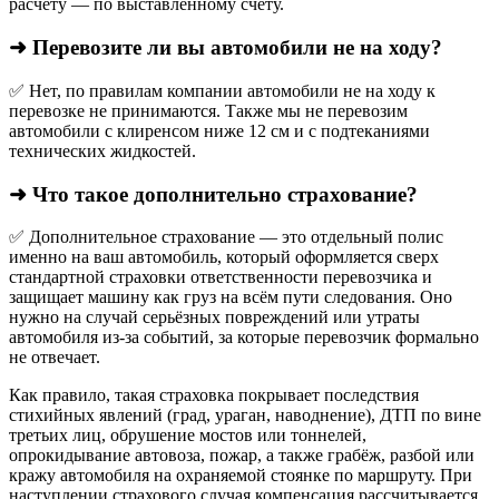
расчёту — по выставленному счёту.
➜ Перевозите ли вы автомобили не на ходу?
✅ Нет, по правилам компании автомобили не на ходу к
перевозке не принимаются. Также мы не перевозим
автомобили с клиренсом ниже 12 см и с подтеканиями
технических жидкостей.
➜ Что такое дополнительно страхование?
✅ Дополнительное страхование — это отдельный полис
именно на ваш автомобиль, который оформляется сверх
стандартной страховки ответственности перевозчика и
защищает машину как груз на всём пути следования. Оно
нужно на случай серьёзных повреждений или утраты
автомобиля из‑за событий, за которые перевозчик формально
не отвечает.​
Как правило, такая страховка покрывает последствия
стихийных явлений (град, ураган, наводнение), ДТП по вине
третьих лиц, обрушение мостов или тоннелей,
опрокидывание автовоза, пожар, а также грабёж, разбой или
кражу автомобиля на охраняемой стоянке по маршруту. При
наступлении страхового случая компенсация рассчитывается