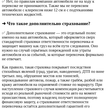
✅ Нет, по правилам компании автомобили не на ходу к
перевозке не принимаются. Также мы не перевозим
автомобили с клиренсом ниже 12 см и с подтеканиями
технических жидкостей.
➜ Что такое дополнительно страхование?
✅ Дополнительное страхование — это отдельный полис
именно на ваш автомобиль, который оформляется сверх
стандартной страховки ответственности перевозчика и
защищает машину как груз на всём пути следования. Оно
нужно на случай серьёзных повреждений или утраты
автомобиля из‑за событий, за которые перевозчик формально
не отвечает.​
Как правило, такая страховка покрывает последствия
стихийных явлений (град, ураган, наводнение), ДТП по вине
третьих лиц, обрушение мостов или тоннелей,
опрокидывание автовоза, пожар, а также грабёж, разбой или
кражу автомобиля на охраняемой стоянке по маршруту. При
наступлении страхового случая компенсация рассчитывается
исходя из реальной рыночной стоимости авто на момент
происшествия, поэтому владелец получает полноценную
финансовую защиту, а страхование ответственности
перевозчика остаётся дополнительной гарантией его