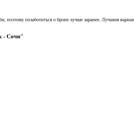
?
н, поэтому позаботиться о броне лучше заранее. Лучшим вариант
к - Сочи"