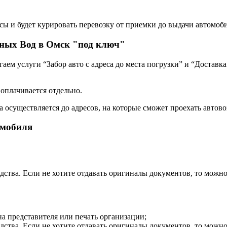
сы и будет курировать перевозку от приемки до выдачи автомоби
ных Вод в Омск "под ключ"
ем услуги “Забор авто с адреса до места погрузки” и “Доставка
 оплачивается отдельно.
а осуществляется до адресов, на которые сможет проехать автово
омобиля
дства. Если не хотите отдавать оригиналы документов, то можн
на представителя или печать организации;
дства. Если не хотите отдавать оригиналы документов, то можн