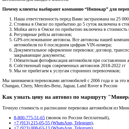
Почему клиенты выбирают компанию “Импокар” для перев
Наша ответственность перед Вами застрахована на 25 000
Стоянка в Омске по прибытию до 5 суток включена в сто
Мойка авто в Омске по прибытию включена в стоимость 
Регулярные рейсы автовозов;
GPS-отслеживание автовоза. Все автовозы нашей компа
автомобиля по 6 последним цифрам VIN-номера;
Документальное оформление перевозки: договор, трансп
закрывающие документы;
Обязательая фотофиксация автомобиля при составлении 
Собственный парк современных автовозов 2018-2022 гг
Мы не прибегаем к услугам сторонних перевозчиков;
Мы занимаемся перевозками автомобилей с 2006 года и за это в
Changan, Chery, Mercdes-Benz, Jaguar, Land Rover в России
Как узнать цену на автовоз по маршруту "Мине
Точную стоимость и расписание перевозки автомобиля из Мин
8-800-775-51-65
(звонок по России бесплатный),
+7 (913) 215-05-55 (WhatsApp, Telegram)
,
+7 (923) 008-63-13 (WhatsApp, Telegram)
,