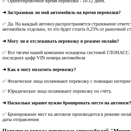
✅ Ориентировочное время перевозки - 10-12 дней.
➜ Застрахован ли мой автомобиль на время перевозки?
✅ Да. На каждый автовоз распространяется страхование ответс
автомобиль отдельно, то это будет стоить 0,25% от рыночной с
➜ Могу ли я отслеживать перевозку в режиме онлайн?
✅ Все тягачи нашей компании оснащены системой ГЛОНАСС. О
последних цифр VIN номера автомобиля
➜ Как я могу оплатить перевозку?
✅ Физические лица оплачивают перевозку с помощью интернет-
✅ Юридические лица оплачивают перевозку по счёту.
➜ Насколько заранее нужно бронировать место на автовозе
✅ Бронирование мест на автовозе производится в режиме онлай
даты отправления
Попутные города перевозки автомобилей "Минер