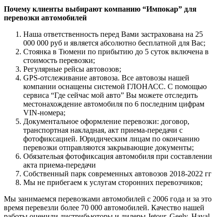
Почему клиенты выбирают компанию “Импокар” для
перевозки автомобилей
Наша ответственность перед Вами застрахована на 25
000 000 руб и является абсолютно бесплатной для Вас;
Стоянка в Тюмени по прибытию до 5 суток включена в
стоимость перевозки;
Регулярные рейсы автовозов;
GPS-отслеживание автовоза. Все автовозы нашей
компании оснащены системой ГЛОНАСС. С помощью
сервиса “Где сейчас мой авто” Вы можете отследить
местонахождение автомобиля по 6 последним цифрам
VIN-номера;
Документальное оформление перевозки: договор,
транспортная накладная, акт приема-передачи с
фотофиксацией. Юридическим лицам по окончанию
перевозки отправляются закрывающие документы;
Обязательая фотофиксация автомобиля при составлении
акта приема-передачи
Собственный парк современных автовозов 2018-2022 гг
Мы не прибегаем к услугам сторонних перевозчиков;
Мы занимаемся перевозками автомобилей с 2006 года и за это
время перевезли более 70 000 автомобилей. Качество нашей
работы оценили дистрибьюторы и дилеры Jetour, Geely, Haval,