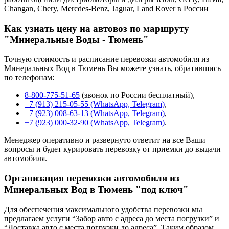
Changan, Chery, Mercdes-Benz, Jaguar, Land Rover в России
Как узнать цену на автовоз по маршруту
"Минеральные Воды - Тюмень"
Точную стоимость и расписание перевозки автомобиля из
Минеральных Вод в Тюмень Вы можете узнать, обратившись
по телефонам:
8-800-775-51-65
(звонок по России бесплатный),
+7 (913) 215-05-55 (WhatsApp, Telegram)
,
+7 (923) 008-63-13 (WhatsApp, Telegram)
,
+7 (923) 000-32-90 (WhatsApp, Telegram)
.
Менеджер оперативно и развернуто ответит на все Ваши
вопросы и будет курировать перевозку от приемки до выдачи
автомобиля.
Организация перевозки автомобиля из
Минеральных Вод в Тюмень "под ключ"
Для обеспечения максимального удобства перевозки мы
предлагаем услуги “Забор авто с адреса до места погрузки” и
“Доставка авто с места погрузки до адреса”. Таким образом,