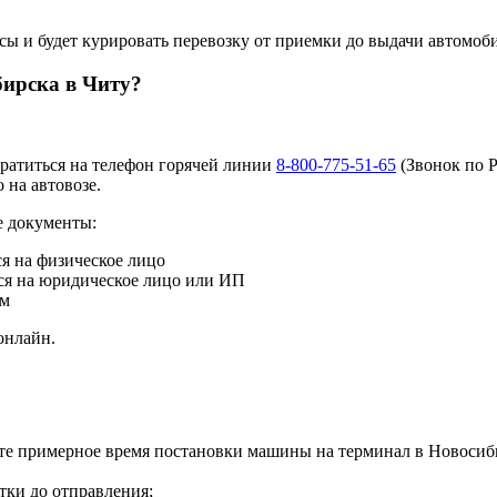
сы и будет курировать перевозку от приемки до выдачи автомоби
бирска в Читу?
братиться на телефон горячей линии
8-800-775-51-65
(Звонок по 
 на автовозе.
е документы:
ся на физическое лицо
тся на юридическое лицо или ИП
ом
онлайн.
ете примерное время постановки машины на терминал в Новосиб
тки до отправления;