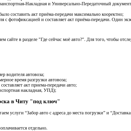
Транспортная-Накладная и Универсально-Передаточный документ
было составить акт приёма-передачи максимально кооректно;
 с фотофиксацией и составляет акт приёма-передачи. Один экзе
м сайте в разделе "Где сейчас моё авто?". Для того, чтобы от
ер водителя автовоза;
мерное время разгрузки автовоза;
составляет акт приема-передачи авто;
нспортная накладная, УПД);
рска в Читу "под ключ"
ем услуги “Забор авто с адреса до места погрузки” и “Доставка
 оплачивается отдельно.