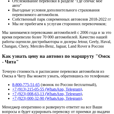
Отслеживание перевозки в разделе "Где сейчас мое
авто"
Выгодные условия дополнительного страхования
перевозимого автомобиля.
Собственный парк современных автовозов 2018-2022 гг
Мы не прибегаем к услугам сторонних перевозчиков;
Мы занимаемся перевозками автомобилей с 2006 года и за это
время перевезли более 70 000 автомобилей. Качество нашей
работы оценили дистрибьюторы и дилеры Jetour, Geely, Haval,
Changan, Chery, Mercdes-Benz, Jaguar, Land Rover в России
Как узнать цену на автовоз по маршруту "Омск
- Чита"
Точную стоимость и расписание перевозки автомобиля из
Омска в Читу Вы можете узнать, обратившись по телефонам:
8-800-775-51-65
(звонок по России бесплатный),
+7 (913) 215-05-55 (WhatsApp, Telegram)
,
+7 (923) 008-63-13 (WhatsApp, Telegram)
,
+7 (923) 000-32-90 (WhatsApp, Telegram)
.
Менеджер оперативно и развернуто ответит на все Ваши
вопросы и будет курировать перевозку от приемки до выдачи