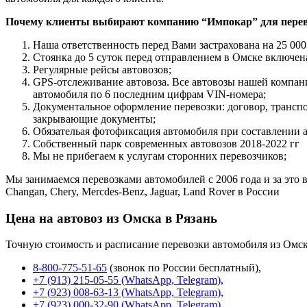
Почему клиенты выбирают компанию “Импокар” для перев
Наша ответственность перед Вами застрахована на 25 000
Стоянка до 5 суток перед отправлением в Омске включена
Регулярные рейсы автовозов;
GPS-отслеживание автовоза. Все автовозы нашей компа
автомобиля по 6 последним цифрам VIN-номера;
Документальное оформление перевозки: договор, трансп
закрывающие документы;
Обязательая фотофиксация автомобиля при составлении 
Собственный парк современных автовозов 2018-2022 гг
Мы не прибегаем к услугам сторонних перевозчиков;
Мы занимаемся перевозками автомобилей с 2006 года и за это в
Changan, Chery, Mercdes-Benz, Jaguar, Land Rover в России
Цена на автовоз из Омска в Рязань
Точную стоимость и расписание перевозки автомобиля из Омск
8-800-775-51-65
(звонок по России бесплатный),
+7 (913) 215-05-55 (WhatsApp, Telegram)
,
+7 (923) 008-63-13 (WhatsApp, Telegram)
,
+7 (923) 000-32-90 (WhatsApp, Telegram)
.