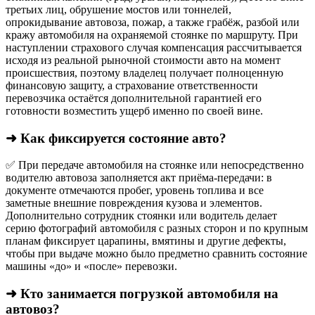
третьих лиц, обрушение мостов или тоннелей,
опрокидывание автовоза, пожар, а также грабёж, разбой или
кражу автомобиля на охраняемой стоянке по маршруту. При
наступлении страхового случая компенсация рассчитывается
исходя из реальной рыночной стоимости авто на момент
происшествия, поэтому владелец получает полноценную
финансовую защиту, а страхование ответственности
перевозчика остаётся дополнительной гарантией его
готовности возместить ущерб именно по своей вине.
➜ Как фиксируется состояние авто?
✅ При передаче автомобиля на стоянке или непосредственно
водителю автовоза заполняется акт приёма-передачи: в
документе отмечаются пробег, уровень топлива и все
заметные внешние повреждения кузова и элементов.
Дополнительно сотрудник стоянки или водитель делает
серию фотографий автомобиля с разных сторон и по крупным
планам фиксирует царапины, вмятины и другие дефекты,
чтобы при выдаче можно было предметно сравнить состояние
машины «до» и «после» перевозки.
➜ Кто занимается погрузкой автомобиля на
автовоз?