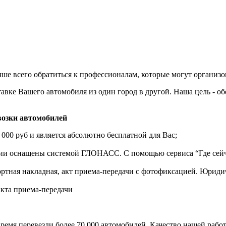
ше всего обратиться к профессионалам, которые могут организо
авке Вашего автомобиля из один город в другой. Наша цель - о
озки автомобилей
 000 руб и является абсолютно бесплатной для Вас;
нии оснащены системой ГЛОНАСС. С помощью сервиса “Где сейч
ортная накладная, акт приема-передачи с фотофиксацией. Юрид
акта приема-передачи
ремя перевезли более 70 000 автомобилей. Качество нашей работ