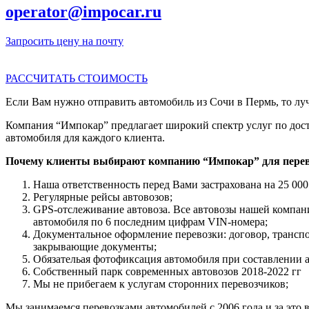
operator@impocar.ru
Запросить цену на почту
РАССЧИТАТЬ СТОИМОСТЬ
Если Вам нужно отправить автомобиль из Сочи в Пермь, то луч
Компания “Импокар” предлагает широкий спектр услуг по дост
автомобиля для каждого клиента.
Почему клиенты выбирают компанию “Импокар” для перев
Наша ответственность перед Вами застрахована на 25 000
Регулярные рейсы автовозов;
GPS-отслеживание автовоза. Все автовозы нашей компа
автомобиля по 6 последним цифрам VIN-номера;
Документальное оформление перевозки: договор, трансп
закрывающие документы;
Обязательая фотофиксация автомобиля при составлении 
Собственный парк современных автовозов 2018-2022 гг
Мы не прибегаем к услугам сторонних перевозчиков;
Мы занимаемся перевозками автомобилей с 2006 года и за это в