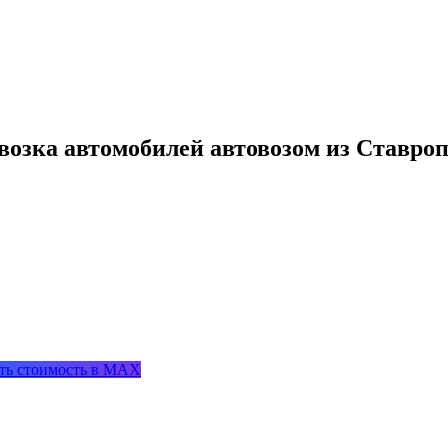
возка автомобилей автовозом из Ставро
ть стоимость в MAX