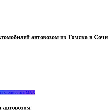
втомобилей автовозом из Томска в Сочи
ть стоимость в MAX
и автовозом