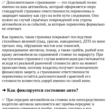
✅ Дополнительное страхование — это отдельный полис
именно на ваш автомобиль, который оформляется сверх
стандартной страховки ответственности перевозчика и
защищает машину как груз на всём пути следования. Оно
нужно на случай серьёзных повреждений или утраты
автомобиля из‑за событий, за которые перевозчик формально
не отвечает.​
Как правило, такая страховка покрывает последствия
стихийных явлений (град, ураган, наводнение), ДТП по вине
третьих лиц, обрушение мостов или тоннелей,
опрокидывание автовоза, пожар, а также грабёж, разбой или
кражу автомобиля на охраняемой стоянке по маршруту. При
наступлении страхового случая компенсация рассчитывается
исходя из реальной рыночной стоимости авто на момент
происшествия, поэтому владелец получает полноценную
финансовую защиту, а страхование ответственности
перевозчика остаётся дополнительной гарантией его
готовности возместить ущерб именно по своей вине.
➜ Как фиксируется состояние авто?
✅ При передаче автомобиля на стоянке или непосредственно
водителю автовоза заполняется акт приёма-передачи: в
документе отмечаются пробег, уровень топлива и все