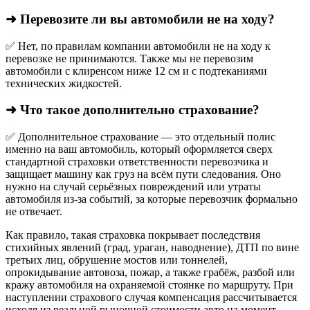
➜ Перевозите ли вы автомобили не на ходу?
✅ Нет, по правилам компании автомобили не на ходу к
перевозке не принимаются. Также мы не перевозим
автомобили с клиренсом ниже 12 см и с подтеканиями
технических жидкостей.
➜ Что такое дополнительно страхование?
✅ Дополнительное страхование — это отдельный полис
именно на ваш автомобиль, который оформляется сверх
стандартной страховки ответственности перевозчика и
защищает машину как груз на всём пути следования. Оно
нужно на случай серьёзных повреждений или утраты
автомобиля из‑за событий, за которые перевозчик формально
не отвечает.​
Как правило, такая страховка покрывает последствия
стихийных явлений (град, ураган, наводнение), ДТП по вине
третьих лиц, обрушение мостов или тоннелей,
опрокидывание автовоза, пожар, а также грабёж, разбой или
кражу автомобиля на охраняемой стоянке по маршруту. При
наступлении страхового случая компенсация рассчитывается
исходя из реальной рыночной стоимости авто на момент