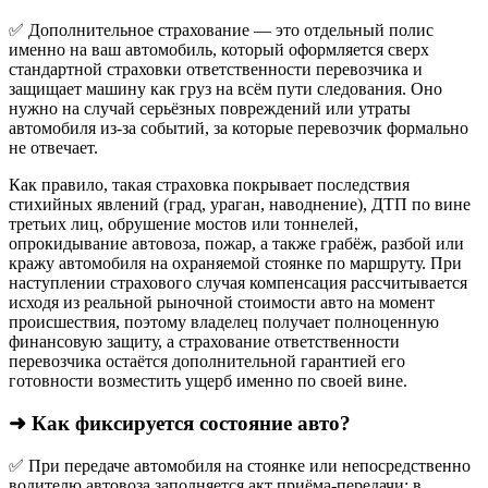
✅ Дополнительное страхование — это отдельный полис
именно на ваш автомобиль, который оформляется сверх
стандартной страховки ответственности перевозчика и
защищает машину как груз на всём пути следования. Оно
нужно на случай серьёзных повреждений или утраты
автомобиля из‑за событий, за которые перевозчик формально
не отвечает.​
Как правило, такая страховка покрывает последствия
стихийных явлений (град, ураган, наводнение), ДТП по вине
третьих лиц, обрушение мостов или тоннелей,
опрокидывание автовоза, пожар, а также грабёж, разбой или
кражу автомобиля на охраняемой стоянке по маршруту. При
наступлении страхового случая компенсация рассчитывается
исходя из реальной рыночной стоимости авто на момент
происшествия, поэтому владелец получает полноценную
финансовую защиту, а страхование ответственности
перевозчика остаётся дополнительной гарантией его
готовности возместить ущерб именно по своей вине.
➜ Как фиксируется состояние авто?
✅ При передаче автомобиля на стоянке или непосредственно
водителю автовоза заполняется акт приёма-передачи: в