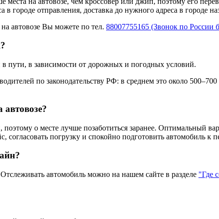
ше места на автовозе, чем кроссовер или джип, поэтому его пере
а в городе отправления, доставка до нужного адреса в городе н
 на автовозе Вы можете по тел.
88007755165 (Звонок по России 
к?
 в пути, в зависимости от дорожных и погодных условий.
одителей по законодательству РФ: в среднем это около 500–700
а автовозе?
 поэтому о месте лучше позаботиться заранее. Оптимальный вар
с, согласовать погрузку и спокойно подготовить автомобиль к п
лайн?
тслеживать автомобиль можно на нашем сайте в разделе
"Где 