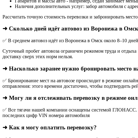
Габаритов и массы авто - например, седан занимает мень
Наличия дополнительных услуг: забор автомобиля с адрес
Рассчитать точную стоимость перевозки и забронировать место
➜ Сколько дней идёт автовоз из Воронежа в Омс
✅ В среднем автовоз идёт из Воронежа в Омск около 8–10 дней
Суточный пробег автовоза ограничен режимом труда и отдыха в
доставку сверх этих норм нельзя.
➜ Насколько заранее нужно бронировать место н
✅ Бронирование мест на автовозе происходит в режиме онлайн,
отправления: этого времени достаточно, чтобы подтвердить рей
➜ Могу ли я отслеживать перевозку в режиме он
✅ Все тягачи нашей компании оснащены системой ГЛОНАСС. О
последних цифр VIN номера автомобиля
➜ Как я могу оплатить перевозку?