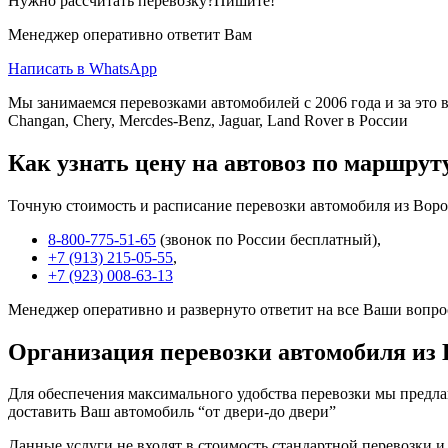
Нужно рассчитать перевозку?Пишите!
Менеджер оперативно ответит Вам
Написать в WhatsApp
Мы занимаемся перевозками автомобилей с 2006 года и за это в
Changan, Chery, Mercdes-Benz, Jaguar, Land Rover в России
Как узнать цену на автовоз по маршрут
Точную стоимость и расписание перевозки автомобиля из Воро
8-800-775-51-65
(звонок по России бесплатный),
+7 (913) 215-05-55
,
+7 (923) 008-63-13
Менеджер оперативно и развернуто ответит на все Ваши вопро
Организация перевозки автомобиля из
Для обеспечения максимального удобства перевозки мы предлага
доставить Ваш автомобиль “от двери-до двери”
Данные услуги не входят в стоимость стандартной перевозки и