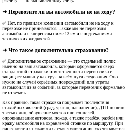
расчёту — по выставленному счёту.
➜ Перевозите ли вы автомобили не на ходу?
✅ Нет, по правилам компании автомобили не на ходу к
перевозке не принимаются. Также мы не перевозим
автомобили с клиренсом ниже 12 см и с подтеканиями
технических жидкостей.
➜ Что такое дополнительно страхование?
✅ Дополнительное страхование — это отдельный полис
именно на ваш автомобиль, который оформляется сверх
стандартной страховки ответственности перевозчика и
защищает машину как груз на всём пути следования. Оно
нужно на случай серьёзных повреждений или утраты
автомобиля из‑за событий, за которые перевозчик формально
не отвечает.​
Как правило, такая страховка покрывает последствия
стихийных явлений (град, ураган, наводнение), ДТП по вине
третьих лиц, обрушение мостов или тоннелей,
опрокидывание автовоза, пожар, а также грабёж, разбой или
кражу автомобиля на охраняемой стоянке по маршруту. При
наступлении страхового случая компенсация рассчитывается