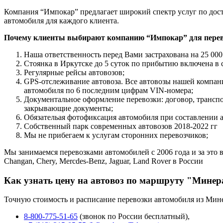
Компания “Импокар” предлагает широкий спектр услуг по дост
автомобиля для каждого клиента.
Почему клиенты выбирают компанию “Импокар” для перев
Наша ответственность перед Вами застрахована на 25 000
Стоянка в Иркутске до 5 суток по прибытию включена в 
Регулярные рейсы автовозов;
GPS-отслеживание автовоза. Все автовозы нашей компа
автомобиля по 6 последним цифрам VIN-номера;
Документальное оформление перевозки: договор, трансп
закрывающие документы;
Обязательая фотофиксация автомобиля при составлении 
Собственный парк современных автовозов 2018-2022 гг
Мы не прибегаем к услугам сторонних перевозчиков;
Мы занимаемся перевозками автомобилей с 2006 года и за это в
Changan, Chery, Mercdes-Benz, Jaguar, Land Rover в России
Как узнать цену на автовоз по маршруту "Мине
Точную стоимость и расписание перевозки автомобиля из Мин
8-800-775-51-65
(звонок по России бесплатный),