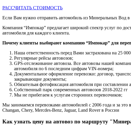
РАССЧИТАТЬ СТОИМОСТЬ
Если Вам нужно отправить автомобиль из Минеральных Вод в К
Компания “Импокар” предлагает широкий спектр услуг по дост
автомобиля для каждого клиента.
Почему клиенты выбирают компанию “Импокар” для перев
Наша ответственность перед Вами застрахована на 25 000
Регулярные рейсы автовозов;
GPS-отслеживание автовоза. Все автовозы нашей компа
автомобиля по 6 последним цифрам VIN-номера;
Документальное оформление перевозки: договор, трансп
закрывающие документы;
Обязательая фотофиксация автомобиля при составлении 
Собственный парк современных автовозов 2018-2022 гг
Мы не прибегаем к услугам сторонних перевозчиков;
Мы занимаемся перевозками автомобилей с 2006 года и за это в
Changan, Chery, Mercdes-Benz, Jaguar, Land Rover в России
Как узнать цену на автовоз по маршруту "Мине