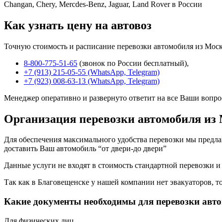
Changan, Chery, Mercdes-Benz, Jaguar, Land Rover в России
Как узнать цену на автовоз
Точную стоимость и расписание перевозки автомобиля из Моск
8-800-775-51-65
(звонок по России бесплатный),
+7 (913) 215-05-55 (WhatsApp, Telegram)
+7 (923) 008-63-13 (WhatsApp, Telegram)
Менеджер оперативно и развернуто ответит на все Ваши вопро
Организация перевозки автомобиля из
Для обеспечения максимального удобства перевозки мы предлага
доставить Ваш автомобиль “от двери-до двери”
Данные услуги не входят в стоимость стандартной перевозки и
Так как в Благовещенске у нашей компании нет эвакуаторов, то
Какие документы необходимы для перевозки авт
Для физических лиц