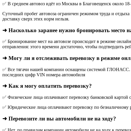
✅ В среднем автовоз идёт из Москвы в Благовещенск около 18
Суточный пробег автовоза ограничен режимом труда и отдыха в
доставку сверх этих норм нельзя.
➜ Насколько заранее нужно бронировать место н
✅ Бронирование мест на автовозе происходит в режиме онлайн,
отправления: этого времени достаточно, чтобы подтвердить рей
➜ Могу ли я отслеживать перевозку в режиме он
✅ Все тягачи нашей компании оснащены системой ГЛОНАСС. О
последних цифр VIN номера автомобиля
➜ Как я могу оплатить перевозку?
✅ Физические лица оплачивают перевозку банковской картой о
✅ Юридические лица оплачивают перевозку по безналичному р
➜ Перевозите ли вы автомобили не на ходу?
✅ Нет, по правилам компании автомобили не на ходу к перево