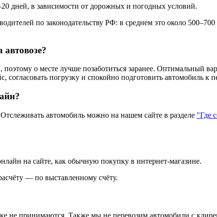
–20 дней, в зависимости от дорожных и погодных условий.
одителей по законодательству РФ: в среднем это около 500–700
а автовозе?
 поэтому о месте лучше позаботиться заранее. Оптимальный вар
с, согласовать погрузку и спокойно подготовить автомобиль к п
лайн?
тслеживать автомобиль можно на нашем сайте в разделе
"Где 
нлайн на сайте, как обычную покупку в интернет‑магазине.
асчёту — по выставленному счёту.
зке не принимаются. Также мы не перевозим автомобили с клире