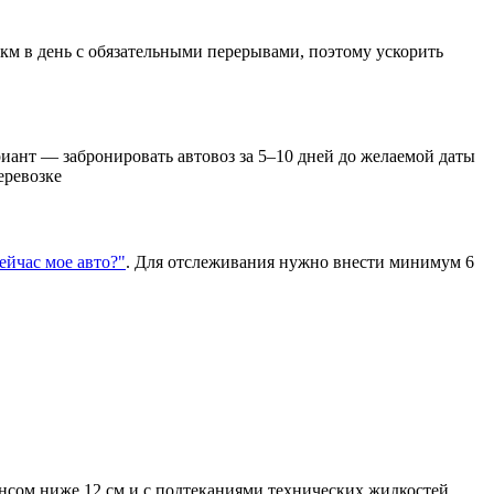
 км в день с обязательными перерывами, поэтому ускорить
иант — забронировать автовоз за 5–10 дней до желаемой даты
еревозке
сейчас мое авто?"
. Для отслеживания нужно внести минимум 6
нсом ниже 12 см и с подтеканиями технических жидкостей.