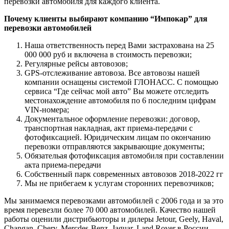
перевозки автомобиля для каждого клиента.
Почему клиенты выбирают компанию “Импокар” для
перевозки автомобилей
Наша ответственность перед Вами застрахована на 25
000 000 руб и включена в стоимость перевозки;
Регулярные рейсы автовозов;
GPS-отслеживание автовоза. Все автовозы нашей
компании оснащены системой ГЛОНАСС. С помощью
сервиса “Где сейчас мой авто” Вы можете отследить
местонахождение автомобиля по 6 последним цифрам
VIN-номера;
Документальное оформление перевозки: договор,
транспортная накладная, акт приема-передачи с
фотофиксацией. Юридическим лицам по окончанию
перевозки отправляются закрывающие документы;
Обязательая фотофиксация автомобиля при составлении
акта приема-передачи
Собственный парк современных автовозов 2018-2022 гг
Мы не прибегаем к услугам сторонних перевозчиков;
Мы занимаемся перевозками автомобилей с 2006 года и за это
время перевезли более 70 000 автомобилей. Качество нашей
работы оценили дистрибьюторы и дилеры Jetour, Geely, Haval,
Changan, Chery, Mercdes-Benz, Jaguar, Land Rover в России