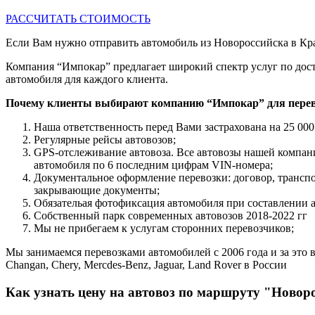
РАССЧИТАТЬ СТОИМОСТЬ
Если Вам нужно отправить автомобиль из Новороссийска в Крас
Компания “Импокар” предлагает широкий спектр услуг по дост
автомобиля для каждого клиента.
Почему клиенты выбирают компанию “Импокар” для перев
Наша ответственность перед Вами застрахована на 25 000
Регулярные рейсы автовозов;
GPS-отслеживание автовоза. Все автовозы нашей компа
автомобиля по 6 последним цифрам VIN-номера;
Документальное оформление перевозки: договор, трансп
закрывающие документы;
Обязательая фотофиксация автомобиля при составлении 
Собственный парк современных автовозов 2018-2022 гг
Мы не прибегаем к услугам сторонних перевозчиков;
Мы занимаемся перевозками автомобилей с 2006 года и за это в
Changan, Chery, Mercdes-Benz, Jaguar, Land Rover в России
Как узнать цену на автовоз по маршруту "Новор