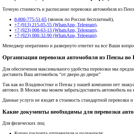
Точную стоимость и расписание перевозки автомобиля из Пенз
8-800-775-51-65
(звонок по России бесплатный),
+7 (913) 215-05-55 (WhatsApp, Telegram)
,
+7 (923) 008-63-13 (WhatsApp, Telegram)
,
+7 (923) 000-32-90 (WhatsApp, Telegram)
.
Менеджер оперативно и развернуто ответит на все Ваши вопро
Организация перевозки автомобиля из Пензы во
Для обеспечения максимального удобства перевозки мы предлага
доставить Ваш автомобиль “от двери-до двери”
Так как во Владивостоке и Пензы у нашей компании нет эвакуат
автовоз. В Москве мы можем забрать/доставить автомобиль на
Данные услуги не входят в стоимость стандартной перевозки и
Какие документы необходимы для перевозки авт
Для физических лиц
Копии паспорта отправителя и получателя;