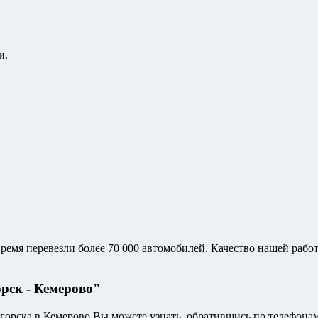
и.
ремя перевезли более 70 000 автомобилей. Качество нашей работ
рск - Кемерово"
горска в Кемерово Вы можете узнать, обратившись по телефонам