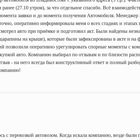
и ранее (27.10 утром), за что отдельное спасибо. Всё взаимодейс
момента заявки и до момента получения Автомобиля. Менеджер 
точно, оперативно информировала меня о всех стадиях и этапах 
смотрел авто при приёмке и подготовил акт. Были найдены незн
(царапины на крыше), которые были зафиксированы в акте и на ф
ий позволили оперативно урегулировать спорные моменты с ком
окупкой авто. Компанию выбирал по отзывам и по близости расп
тзыв - на него всегда был конструктивный ответ и полный разб
компанию!
сь с перевозкой автовозом. Когда искала компанию, везде были 