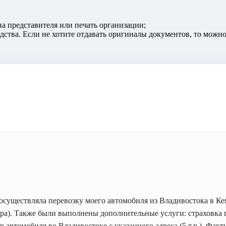
на представителя или печать организации;
дства. Если не хотите отдавать оригиналы документов, то можн
существляла перевозку моего автомобиля из Владивостока в Кем
ора). Также были выполнены дополнительные услуги: страховка г
ор автомобиля во Владивостоке с указанного адреса (5 т.р.). Фак