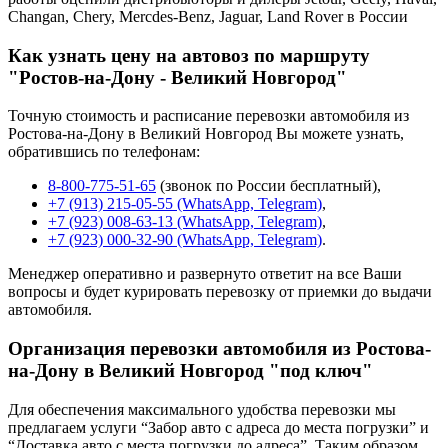
Changan, Chery, Mercdes-Benz, Jaguar, Land Rover в России
Как узнать цену на автовоз по маршруту
"Ростов-на-Дону - Великий Новгород"
Точную стоимость и расписание перевозки автомобиля из
Ростова-на-Дону в Великий Новгород Вы можете узнать,
обратившись по телефонам:
8-800-775-51-65
(звонок по России бесплатный),
+7 (913) 215-05-55 (WhatsApp, Telegram)
,
+7 (923) 008-63-13 (WhatsApp, Telegram)
,
+7 (923) 000-32-90 (WhatsApp, Telegram)
.
Менеджер оперативно и развернуто ответит на все Ваши
вопросы и будет курировать перевозку от приемки до выдачи
автомобиля.
Организация перевозки автомобиля из Ростова-
на-Дону в Великий Новгород "под ключ"
Для обеспечения максимального удобства перевозки мы
предлагаем услуги “Забор авто с адреса до места погрузки” и
“Доставка авто с места погрузки до адреса”. Таким образом,