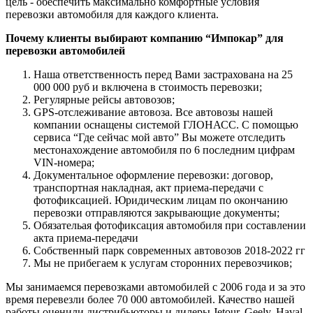
цель - обеспечить максимально комфортные условия
перевозки автомобиля для каждого клиента.
Почему клиенты выбирают компанию “Импокар” для
перевозки автомобилей
Наша ответственность перед Вами застрахована на 25
000 000 руб и включена в стоимость перевозки;
Регулярные рейсы автовозов;
GPS-отслеживание автовоза. Все автовозы нашей
компании оснащены системой ГЛОНАСС. С помощью
сервиса “Где сейчас мой авто” Вы можете отследить
местонахождение автомобиля по 6 последним цифрам
VIN-номера;
Документальное оформление перевозки: договор,
транспортная накладная, акт приема-передачи с
фотофиксацией. Юридическим лицам по окончанию
перевозки отправляются закрывающие документы;
Обязательая фотофиксация автомобиля при составлении
акта приема-передачи
Собственный парк современных автовозов 2018-2022 гг
Мы не прибегаем к услугам сторонних перевозчиков;
Мы занимаемся перевозками автомобилей с 2006 года и за это
время перевезли более 70 000 автомобилей. Качество нашей
работы оценили дистрибьюторы и дилеры Jetour, Geely, Haval,