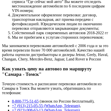
сервиса “Где сейчас мой авто” Вы можете отследить
местонахождение автомобиля по 6 последним цифрам
VIN-номера;
Документальное оформление перевозки: договор,
транспортная накладная, акт приема-передачи с
фотофиксацией. Юридическим лицам по окончанию
перевозки отправляются закрывающие документы;
Собственный парк современных автовозов 2018-2022 гг
Мы не прибегаем к услугам сторонних перевозчиков;
Мы занимаемся перевозками автомобилей с 2006 года и за это
время перевезли более 70 000 автомобилей. Качество нашей
работы оценили дистрибьюторы и дилеры Jetour, Geely, Haval,
Changan, Chery, Mercdes-Benz, Jaguar, Land Rover в России
Как узнать цену на автовоз по маршруту
"Самара - Томск"
Точную стоимость и расписание перевозки автомобиля из
Самары в Томск Вы можете узнать, обратившись по
телефонам:
8-800-775-51-65
(звонок по России бесплатный),
+7 (913) 215-05-55 (WhatsApp, Telegram)
,
+7 (923) 008-63-13 (WhatsApp, Telegram)
,