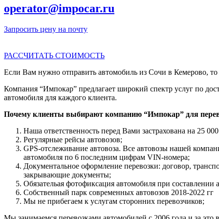
operator@impocar.ru
Запросить цену на почту
РАССЧИТАТЬ СТОИМОСТЬ
Если Вам нужно отправить автомобиль из Сочи в Кемерово, то 
Компания “Импокар” предлагает широкий спектр услуг по дост
автомобиля для каждого клиента.
Почему клиенты выбирают компанию “Импокар” для перев
Наша ответственность перед Вами застрахована на 25 000
Регулярные рейсы автовозов;
GPS-отслеживание автовоза. Все автовозы нашей компа
автомобиля по 6 последним цифрам VIN-номера;
Документальное оформление перевозки: договор, трансп
закрывающие документы;
Обязательая фотофиксация автомобиля при составлении 
Собственный парк современных автовозов 2018-2022 гг
Мы не прибегаем к услугам сторонних перевозчиков;
Мы занимаемся перевозками автомобилей с 2006 года и за это в