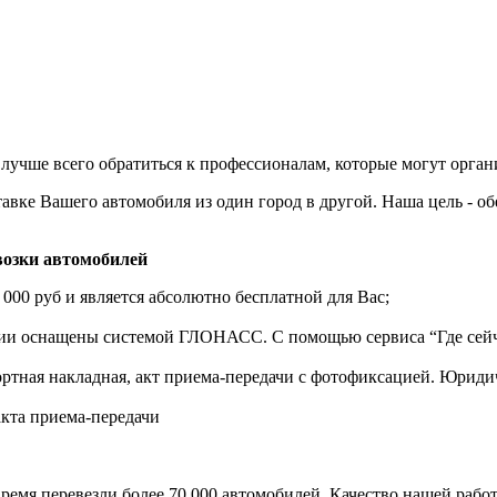
лучше всего обратиться к профессионалам, которые могут орган
авке Вашего автомобиля из один город в другой. Наша цель - о
озки автомобилей
 000 руб и является абсолютно бесплатной для Вас;
нии оснащены системой ГЛОНАСС. С помощью сервиса “Где сейч
ортная накладная, акт приема-передачи с фотофиксацией. Юрид
акта приема-передачи
ремя перевезли более 70 000 автомобилей. Качество нашей работ