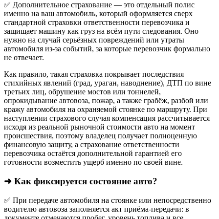
✅ Дополнительное страхование — это отдельный полис
именно на ваш автомобиль, который оформляется сверх
стандартной страховки ответственности перевозчика и
защищает машину как груз на всём пути следования. Оно
нужно на случай серьёзных повреждений или утраты
автомобиля из‑за событий, за которые перевозчик формально
не отвечает.​
Как правило, такая страховка покрывает последствия
стихийных явлений (град, ураган, наводнение), ДТП по вине
третьих лиц, обрушение мостов или тоннелей,
опрокидывание автовоза, пожар, а также грабёж, разбой или
кражу автомобиля на охраняемой стоянке по маршруту. При
наступлении страхового случая компенсация рассчитывается
исходя из реальной рыночной стоимости авто на момент
происшествия, поэтому владелец получает полноценную
финансовую защиту, а страхование ответственности
перевозчика остаётся дополнительной гарантией его
готовности возместить ущерб именно по своей вине.
➜ Как фиксируется состояние авто?
✅ При передаче автомобиля на стоянке или непосредственно
водителю автовоза заполняется акт приёма-передачи: в
документе отмечаются пробег, уровень топлива и все