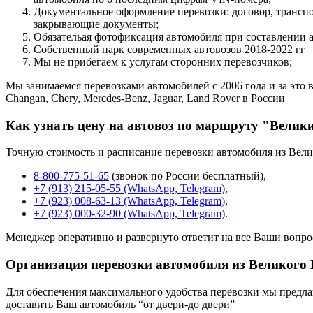
Документальное оформление перевозки: договор, трансп
закрывающие документы;
Обязательая фотофиксация автомобиля при составлении 
Собственный парк современных автовозов 2018-2022 гг
Мы не прибегаем к услугам сторонних перевозчиков;
Мы занимаемся перевозками автомобилей с 2006 года и за это в
Changan, Chery, Mercdes-Benz, Jaguar, Land Rover в России
Как узнать цену на автовоз по маршруту "Велики
Точную стоимость и расписание перевозки автомобиля из Вели
8-800-775-51-65
(звонок по России бесплатный),
+7 (913) 215-05-55 (WhatsApp, Telegram)
,
+7 (923) 008-63-13 (WhatsApp, Telegram)
,
+7 (923) 000-32-90 (WhatsApp, Telegram)
.
Менеджер оперативно и развернуто ответит на все Ваши вопро
Организация перевозки автомобиля из Великого 
Для обеспечения максимального удобства перевозки мы предлага
доставить Ваш автомобиль “от двери-до двери”