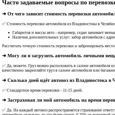
Часто задаваемые вопросы по перевозк
➜ От чего зависит стоимость перевозки автомоби
✅ Стоимость перевозки автомобиля из Владивостока в Челябин
Габаритов и массы авто - например, седан занимает мень
Наличия дополнительных услуг: забор автомобиля с адрес
Рассчитать точную стоимость перевозки и забронировать место
➜ Могу ли я загрузить автомобиль личными ве
✅ Да, можете. Груз можно расположить в салоне автомобиля ил
качественно закрепляйте груз в салоне автомобиля или багажни
➜ Сколько дней идёт автовоз из Владивостока в 
✅ Стандартное время перевозки - 11-15 дней.
➜ Застрахован ли мой автомобиль на время пере
✅ Да. На каждый автовоз распространяется страхование ответс
автомобиль отдельно, то это будет стоить 0,25% от рыночной с