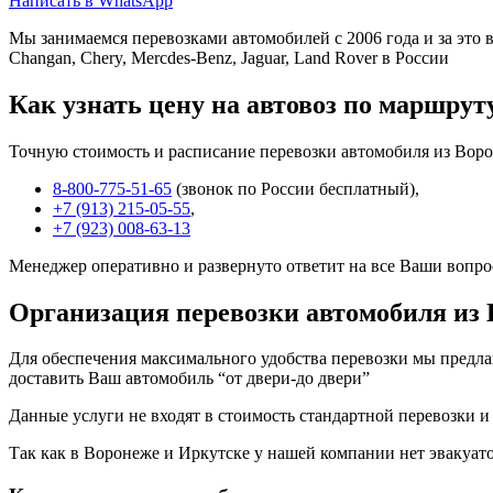
Написать в WhatsApp
Мы занимаемся перевозками автомобилей с 2006 года и за это в
Changan, Chery, Mercdes-Benz, Jaguar, Land Rover в России
Как узнать цену на автовоз по маршрут
Точную стоимость и расписание перевозки автомобиля из Воро
8-800-775-51-65
(звонок по России бесплатный),
+7 (913) 215-05-55
,
+7 (923) 008-63-13
Менеджер оперативно и развернуто ответит на все Ваши вопро
Организация перевозки автомобиля из 
Для обеспечения максимального удобства перевозки мы предлага
доставить Ваш автомобиль “от двери-до двери”
Данные услуги не входят в стоимость стандартной перевозки и
Так как в Воронеже и Иркутске у нашей компании нет эвакуатор