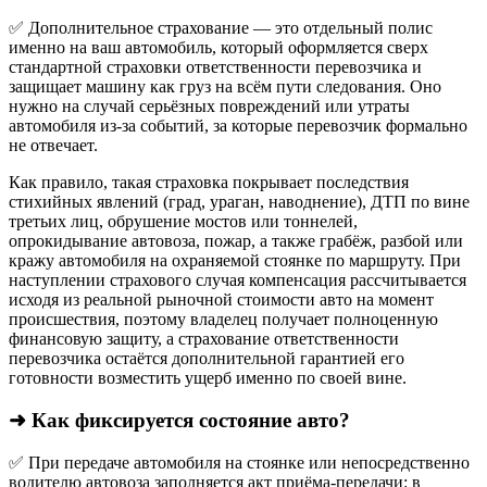
✅ Дополнительное страхование — это отдельный полис
именно на ваш автомобиль, который оформляется сверх
стандартной страховки ответственности перевозчика и
защищает машину как груз на всём пути следования. Оно
нужно на случай серьёзных повреждений или утраты
автомобиля из‑за событий, за которые перевозчик формально
не отвечает.​
Как правило, такая страховка покрывает последствия
стихийных явлений (град, ураган, наводнение), ДТП по вине
третьих лиц, обрушение мостов или тоннелей,
опрокидывание автовоза, пожар, а также грабёж, разбой или
кражу автомобиля на охраняемой стоянке по маршруту. При
наступлении страхового случая компенсация рассчитывается
исходя из реальной рыночной стоимости авто на момент
происшествия, поэтому владелец получает полноценную
финансовую защиту, а страхование ответственности
перевозчика остаётся дополнительной гарантией его
готовности возместить ущерб именно по своей вине.
➜ Как фиксируется состояние авто?
✅ При передаче автомобиля на стоянке или непосредственно
водителю автовоза заполняется акт приёма-передачи: в